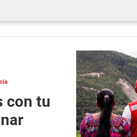
cia
 con tu
onar