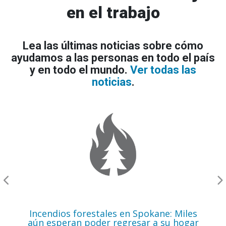
en el trabajo
Lea las últimas noticias sobre cómo
ayudamos a las personas en todo el país
y en todo el mundo.
Ver todas las
noticias
.
Incendios
forestales
en
Spokane:
Miles
aún
esperan
poder
regresar
a
su
hogar
mientras
aumenta
el
Incendios forestales en Spokane: Miles
riesgo
aún esperan poder regresar a su hogar
de