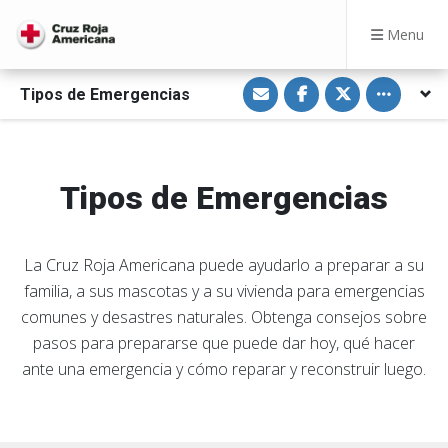
Menu
S
S
S
Toggle othe
Tipos de Emergencias
h
h
h
a
a
a
r
r
r
e
e
e
v
o
o
i
n
n
a
F
T
Tipos de Emergencias
E
a
w
m
c
i
a
e
t
i
b
t
l
o
e
La Cruz Roja Americana puede ayudarlo a preparar a su
o
r
k
familia, a sus mascotas y a su vivienda para emergencias
comunes y desastres naturales. Obtenga consejos sobre
pasos para prepararse que puede dar hoy, qué hacer
ante una emergencia y cómo reparar y reconstruir luego.