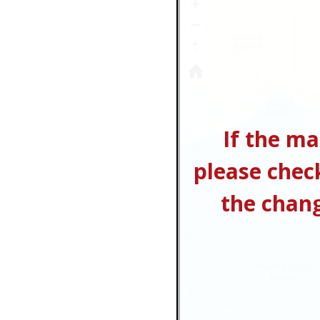
If the ma
please chec
the chan