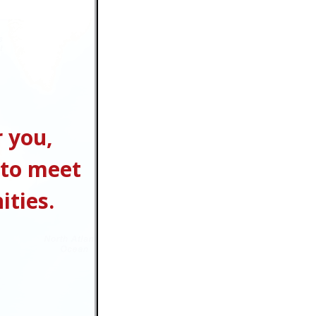
r you,
 to meet
ities.