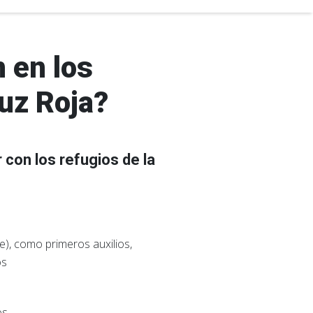
 en los
ruz Roja?
con los refugios de la
e), como primeros auxilios,
os
os