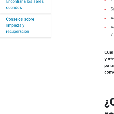
Encontrar a los seres
queridos
S
A
Consejos sobre
limpieza y
A
recuperación
y
Cual
y ot
para
como
¿