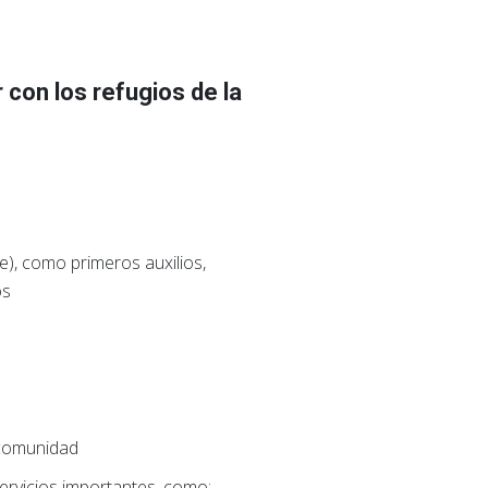
con los refugios de la
e), como primeros auxilios,
os
 comunidad
rvicios importantes, como: