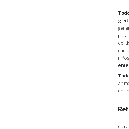
Todo
grat
géner
para 
del d
gama 
niño
emer
Todo
anima
de se
Ref
Garan