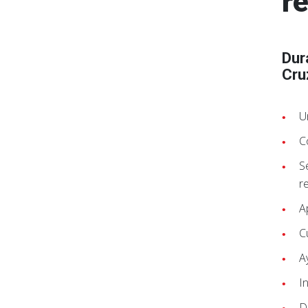
re
Dur
Cru
U
C
S
r
A
C
A
I
D