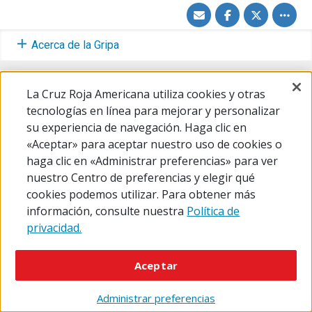
Share
Share
Share
Toggle
via
on
on
other
Email
Facebook
Twitter
share
option
Acerca de la Gripa
Prepárate
La Cruz Roja Americana utiliza cookies y otras
Durante
tecnologías en línea para mejorar y personalizar
su experiencia de navegación. Haga clic en
«Aceptar» para aceptar nuestro uso de cookies o
haga clic en «Administrar preferencias» para ver
nuestro Centro de preferencias y elegir qué
© 2026 The American National Red Cross
cookies podemos utilizar. Para obtener más
Accessibility
Terms of Use
Privacy Policy
Preferences
información, consulte nuestra
Política de
Contact Us
FAQ
Mobile Apps
Give Blood
privacidad.
Careers
Aceptar
Administrar preferencias