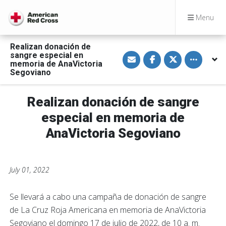
Menu
Realizan donación de
S
S
S
Toggle othe
sangre especial en
h
h
h
memoria de AnaVictoria
a
a
a
Segoviano
r
r
r
e
e
e
v
o
o
i
n
n
Realizan donación de sangre
a
F
T
E
a
w
especial en memoria de
m
c
i
a
e
t
AnaVictoria Segoviano
i
b
t
l
o
e
o
r
k
July 01, 2022
Se llevará a cabo una campaña de donación de sangre
de La Cruz Roja Americana en memoria de AnaVictoria
Segoviano el domingo 17 de julio de 2022, de 10 a. m.