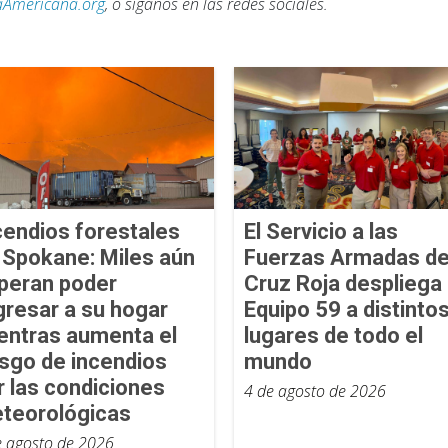
aAmericana.org
, o síganos en las redes sociales.
cendios forestales
El Servicio a las
 Spokane: Miles aún
Fuerzas Armadas de
peran poder
Cruz Roja despliega 
gresar a su hogar
Equipo 59 a distinto
entras aumenta el
lugares de todo el
esgo de incendios
mundo
r las condiciones
4 de agosto de 2026
teorológicas
e agosto de 2026