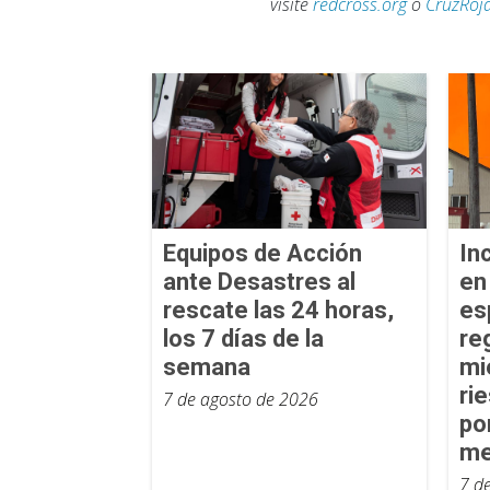
visite
redcross.org
o
CruzRoj
Equipos de Acción
In
ante Desastres al
en
rescate las 24 horas,
es
los 7 días de la
re
semana
mi
ri
7 de agosto de 2026
po
me
7 d