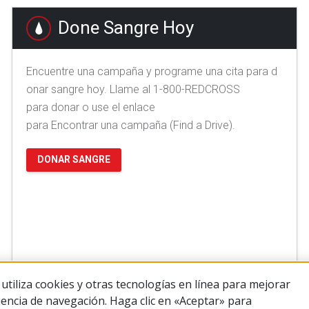
Done Sangre Hoy
Encuentre una campaña y programe una cita para d
onar sangre hoy. Llame al 1-800-REDCROSS
para donar o use el enlace
para Encontrar una campaña (Find a Drive).
DONAR SANGRE
utiliza cookies y otras tecnologías en línea para mejorar
iencia de navegación. Haga clic en «Aceptar» para