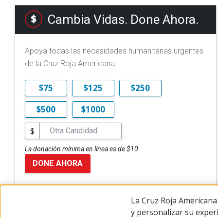
Cambia Vidas. Done Ahora.
Apoya todas las necesidades humanitarias urgentes
de la Cruz Roja Americana.
$75
$125
$250
$500
$1000
$
La donación mínima en línea es de $10.
DONE AHORA
La Cruz Roja Americana 
y personalizar su exper