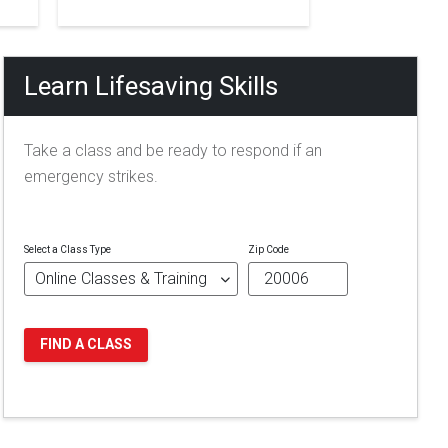
Learn Lifesaving Skills
Take a class and be ready to respond if an
emergency strikes.
Select a Class Type
Zip Code
FIND A CLASS