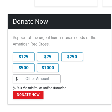
Donate Now
Support all the urgent humanitarian needs of the
American Red Cross.
$125
$75
$250
$500
$1000
$
$10 is the minimum online donation.
DONATE NOW