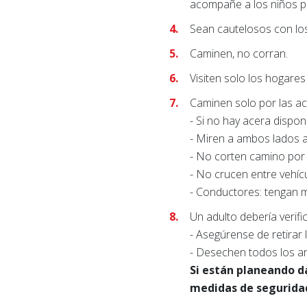
acompañe a los niños p
Sean cautelosos con los
Caminen, no corran.
Visiten solo los hogare
Caminen solo por las ace
- Si no hay acera disponi
- Miren a ambos lados a
- No corten camino por p
- No crucen entre vehíc
- Conductores: tengan m
Un adulto debería verifi
- Asegúrense de retirar 
- Desechen todos los ar
Si están planeando da
medidas de seguridad