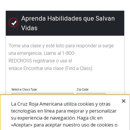
Aprenda Habilidades que Salvan
Vidas
Tome una clase y esté listo para responder si surge
una emergencia. Llame al 1-800-
REDCROSS registrarse o use el
enlace Encontrar una clase (Find a Class).
Select a Class Type
Zip Code
La Cruz Roja Americana utiliza cookies y otras
tecnologías en línea para mejorar y personalizar
su experiencia de navegación. Haga clic en
FIND A CLASS
«Aceptar» para aceptar nuestro uso de cookies o