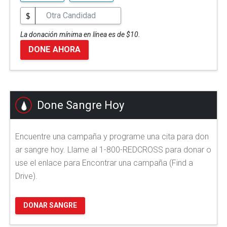
$
La donación mínima en línea es de $10.
DONE AHORA
Done Sangre Hoy
Encuentre una campaña y programe una cita para don
ar sangre hoy. Llame al 1-800-REDCROSS para donar o
use el enlace para Encontrar una campaña (Find a
Drive).
DONAR SANGRE