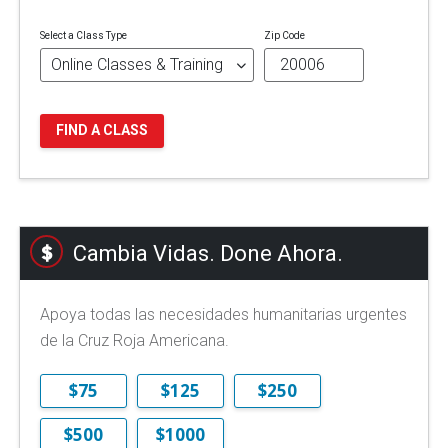
Select a Class Type
Zip Code
FIND A CLASS
Cambia Vidas. Done Ahora.
Apoya todas las necesidades humanitarias urgentes
de la Cruz Roja Americana.
$75
$125
$250
$500
$1000