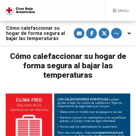
Menu
Cómo calefaccionar su
S
S
S
Toggle othe
hogar de forma segura al
h
h
h
a
a
a
bajar las temperaturas
r
r
r
e
e
e
v
o
o
Cómo calefaccionar su hogar de
i
n
n
a
F
T
E
a
w
forma segura al bajar las
m
c
i
a
e
t
temperaturas
i
b
t
l
o
e
o
r
k