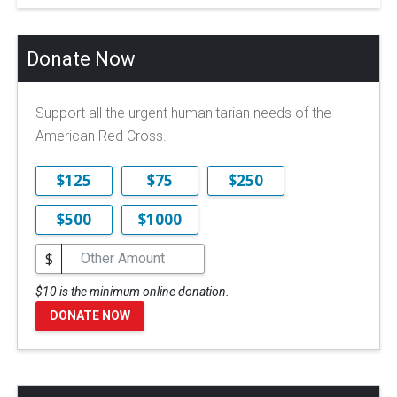
Donate Now
Support all the urgent humanitarian needs of the
American Red Cross.
$125
$75
$250
$500
$1000
$
$10 is the minimum online donation.
DONATE NOW