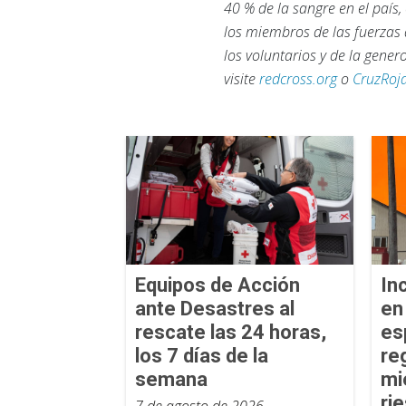
40 % de la sangre en el país
los miembros de las fuerzas 
los voluntarios y de la gene
visite
redcross.org
o
CruzRoj
Equipos de Acción
In
ante Desastres al
en
rescate las 24 horas,
es
los 7 días de la
re
semana
mi
ri
7 de agosto de 2026