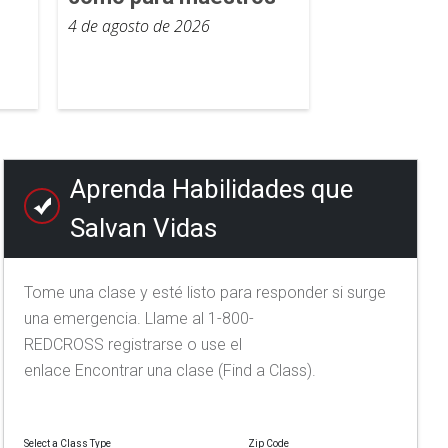
4 de agosto de 2026
Aprenda Habilidades que
Salvan Vidas
Tome una clase y esté listo para responder si surge
una emergencia. Llame al 1-800-
REDCROSS registrarse o use el
enlace Encontrar una clase (Find a Class).
Select a Class Type
Zip Code