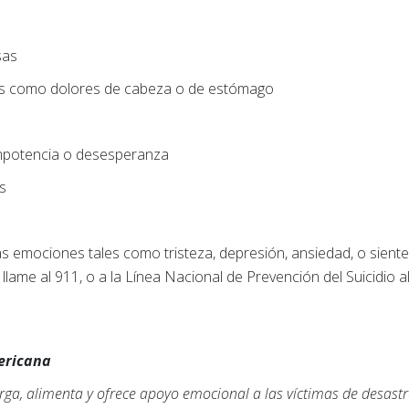
sas
os como dolores de cabeza o de estómago
impotencia o desesperanza
os
as emociones tales como tristeza, depresión, ansiedad, o sient
llame al 911, o a la Línea Nacional de Prevención del Suicidio 
mericana
ga, alimenta y ofrece apoyo emocional a las víctimas de desastr