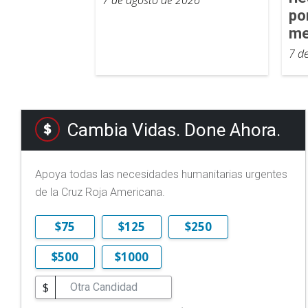
po
me
7 d
Cambia Vidas. Done Ahora.
Apoya todas las necesidades humanitarias urgentes
de la Cruz Roja Americana.
$75
$125
$250
$500
$1000
$