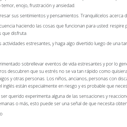
temor, enojo, frustración y ansiedad.
presar sus sentimientos y pensamientos. Tranquilícelos acerca d
cuencia haciendo las cosas que funcionan para usted: respire p
s que disfruta.
s actividades estresantes, y haga algo divertido luego de una ta
mentado sobrellevar eventos de vida estresantes y por lo gene
ros descubren que su estrés no se va tan rápido como quisieran
amigos y otras personas. Los niños, ancianos, personas con dis
el inglés están especialmente en riesgo y es probable que neces
n ser querido experimenta alguna de las sensaciones y reacci
emanas o más, esto puede ser una señal de que necesita obten
jo