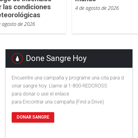
r las condiciones
4 de agosto de 2026
teorológicas
e agosto de 2026
Done Sangre Hoy
Encuentre una campaña y programe una cita para d
onar sangre hoy. Llame al 1-800-REDCROSS
para donar o use el enlace
para Encontrar una campaña (Find a Drive).
DONAR SANGRE