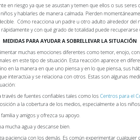
te en riesgo ya que se asustan y temen que ellos o sus seres 
os niños y hablarles de manera calmada. Pierden momentáneame
ecible. Cómo reacciona un padre u otro adulto alrededor del 
 rápidamente y con qué grado de totalidad puede recuperarse 
MEDIDAS PARA AYUDAR A SOBRELLEVAR LA SITUACIÓN
mentar muchas emociones diferentes como temor, enojo, confu
les en este tipo de situación. Esta reacción aparece en difere
ino en la manera en que uno piensa y en lo que piensa, sus há
que interactúa y se relaciona con otros. Estas son algunas med
tuación:
través de fuentes confiables tales como los
Centros para el 
posición a la cobertura de los medios, especialmente a los niños
familia y amigos y ofrezca su apoyo.
ba mucha agua y descanse bien.
nga paciencia con los demás. Es común experimentar cualquier 