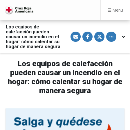
Menu
Los equipos de
calefacción pueden
S
S
S
Toggle othe
causar un incendio en el
h
h
h
a
a
a
hogar: cómo calentar su
r
r
r
hogar de manera segura
e
e
e
v
o
o
i
n
n
a
F
T
Los equipos de calefacción
E
a
w
m
c
i
pueden causar un incendio en el
a
e
t
i
b
t
hogar: cómo calentar su hogar de
l
o
e
o
r
manera segura
k