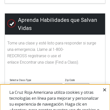
Aprenda Habilidades que Salvan
Vidas
Tome una clase y esté listo para responder si surge
una emergencia. Llame al 1-800-
REDCROSS registrarse o use el
enlace Encontrar una clase (Find a Class).
Select a Class Type
Zip Code
La Cruz Roja Americana utiliza cookies y otras
tecnologías en línea para mejorar y personalizar
su experiencia de navegación. Haga clic en
FIND A CLASS