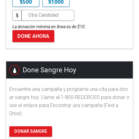
$500
$1000
$
La donación mínima en línea es de $10.
DONE AHORA
Done Sangre Hoy
Encuentre una campaña y programe una cita para don
ar sangre hoy. Llame al 1-800-REDCROSS para donar o
use el enlace para Encontrar una campaña (Find a
Drive).
DONAR SANGRE