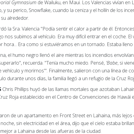
orial Gymnasium
de Wailuku, en Maui. Los Valencias vivían en 
 y su perico, Snowflake, cuando la ceniza y el hollín de los inc
 su alrededor.
dó la Sra. Valencia "Podía sentir el calor a partir de él. Entonces
uego nos subimos al vehículo. Era muy difícil entrar en el coche. E
r hora... Era como si estuviéramos en un tornado. Estaba lleno
a, el humo negro llenó el aire mientras los incendios envolvía
superarlo", recuerda. "Tenía mucho miedo. Pensé,
'Babe
, si vie
ehículo y morirnos'". Finalmente, salieron con una línea de co
lo durante unos días, la familia llegó a un refugio de la Cruz Roj
S
Chris Phillips huyó de las llamas mortales que azotaban Lahain
 Cruz Roja establecido en el Centro de Convenciones de Hawái en
daron de un apartamento en Front Street en Lahaina, más lejos
 noche, sin electricidad en el área, dijo que el cielo estaba brill
 mejor a Lahaina desde las afueras de la ciudad.