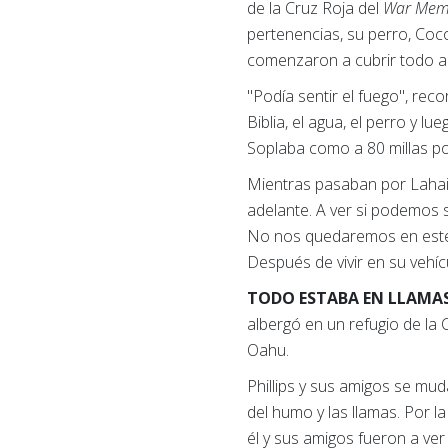
de la Cruz Roja del
War Mem
pertenencias, su perro, Coco,
comenzaron a cubrir todo a
"Podía sentir el fuego", recor
Biblia, el agua, el perro y l
Soplaba como a 80 millas po
Mientras pasaban por Lahain
adelante. A ver si podemos 
No nos quedaremos en este v
Después de vivir en su vehícu
TODO ESTABA EN LLAMA
albergó en un refugio de la
Oahu.
Phillips y sus amigos se mu
del humo y las llamas. Por la
él y sus amigos fueron a ver