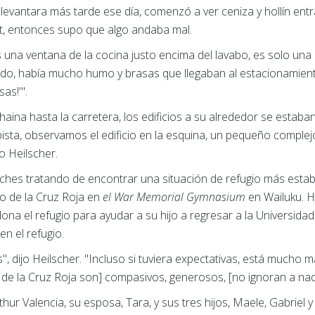
levantara más tarde ese día, comenzó a ver ceniza y hollín entr
t, entonces supo que algo andaba mal.
 una ventana de la cocina justo encima del lavabo, es solo una 
ando, había mucho humo y brasas que llegaban al estacionamiento
sas!'".
ina hasta la carretera, los edificios a su alrededor se estaban 
opista, observamos el edificio en la esquina, un pequeño compl
o Heilscher.
ches tratando de encontrar una situación de refugio más estable
gio de la Cruz Roja en
el War Memorial Gymnasium
en Wailuku. H
na el refugio para ayudar a su hijo a regresar a la Universidad
en el refugio.
", dijo Heilscher. "Incluso si tuviera expectativas, está mucho m
de la Cruz Roja son] compasivos, generosos, [no ignoran a nadi
thur Valencia, su esposa, Tara, y sus tres hijos, Maele, Gabriel y