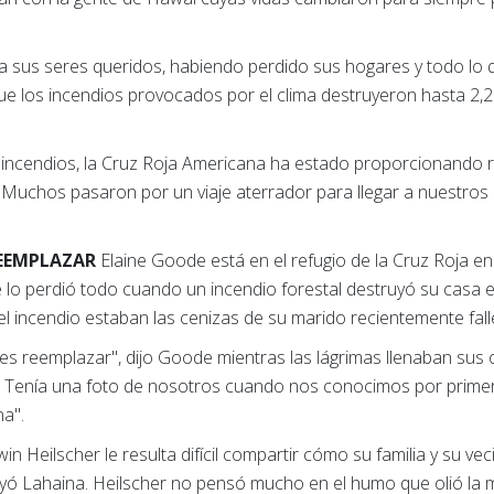
a sus seres queridos, habiendo perdido sus hogares y todo lo 
ue los incendios provocados por el clima destruyeron hasta 2,2
ncendios, la Cruz Roja Americana ha estado proporcionando re
 Muchos pasaron por un viaje aterrador para llegar a nuestros 
REEMPLAZAR
Elaine Goode está en el refugio de la Cruz Roja en
lo perdió todo cuando un incendio forestal destruyó su casa e
 el incendio estaban las cenizas de su marido recientemente fall
 reemplazar", dijo Goode mientras las lágrimas llenaban sus o
o. Tenía una foto de nosotros cuando nos conocimos por prime
na".
win Heilscher le resulta difícil compartir cómo su familia y su v
uyó Lahaina. Heilscher no pensó mucho en el humo que olió la 