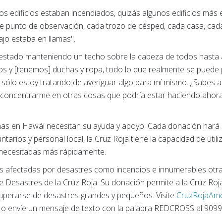
edificios estaban incendiados, quizás algunos edificios más est
 punto de observación, cada trozo de césped, cada casa, cada 
jo estaba en llamas".
stado manteniendo un techo sobre la cabeza de todos hasta aho
os y [tenemos] duchas y ropa, todo lo que realmente se puede
lo estoy tratando de averiguar algo para mí mismo. ¿Sabes a q
concentrarme en otras cosas que podría estar haciendo ahora
as en Hawái necesitan su ayuda y apoyo. Cada donación hará un
ntarios y personal local, la Cruz Roja tiene la capacidad de util
 necesitadas más rápidamente.
s afectadas por desastres como incendios e innumerables otra
te Desastres de la Cruz Roja. Su donación permite a la Cruz Ro
uperarse de desastres grandes y pequeños. Visite
CruzRojaAme
o envíe un mensaje de texto con la palabra REDCROSS al 909