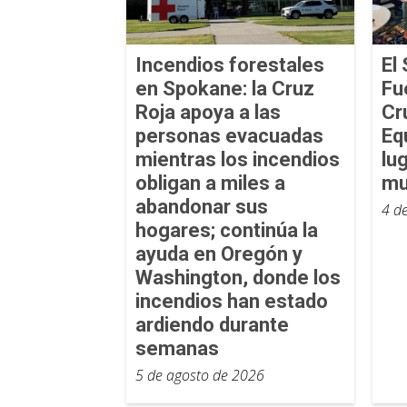
Incendios forestales
El 
en Spokane: la Cruz
Fu
Roja apoya a las
Cr
personas evacuadas
Eq
mientras los incendios
lu
obligan a miles a
mu
abandonar sus
4 d
hogares; continúa la
ayuda en Oregón y
Washington, donde los
incendios han estado
ardiendo durante
semanas
5 de agosto de 2026