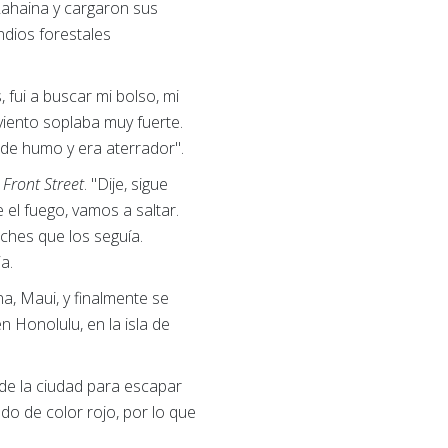
Lahaina y cargaron sus
endios forestales
, fui a buscar mi bolso, mi
l viento soplaba muy fuerte.
 de humo y era aterrador".
n
Front Street
. "Dije, sigue
ne el fuego, vamos a saltar.
ches que los seguía.
a.
a, Maui, y finalmente se
 Honolulu, en la isla de
 de la ciudad para escapar
ando de color rojo, por lo que