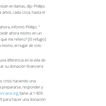
án en llamas, dijo Phillips.
árbol, cada cosa, hasta el
ra, informó Phillips. "
 pedir ahora mismo en un
ué me refiero? [El refugio]
 mismo, en lugar de solo
a diferencia en la vida de
izar su donación financiera
s crisis haciendo una
ja prepararse, responder y
ricana.org
, llame al 1-800
99 para hacer una donación