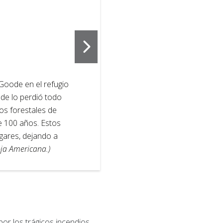
2
of
4
Goode en el refugio
Edwin Heilsch
de lo perdió todo
Cruz Roja Ame
os forestales de
incendio fore
e 100 años. Estos
mortífero del
ogares, dejando a
Scott Dalton/
oja Americana.)
or los trágicos incendios