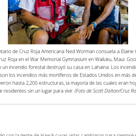
untario de Cruz Roja Americana Ned Worman consuela a Elaine 
Cruz Roja en el War Memorial Gymnasium en Wailuku, Maui. Goo
 un incendio forestal destruyó su casa en Lahaina. Los incendi
son los incendios más mortíferos de Estados Unidos en más d
yeron hasta 2,200 estructuras, la mayoría de las cuales eran h
e residentes sin un lugar para vivir.
(Foto de Scott Dalton/Cruz R
n con la gente de Hawái cuyas vidas cambiaron para siempre p