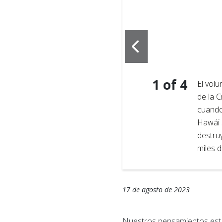
1
of
4
e la Cruz Roja Americana,
El vol
 que azotaban Lahaina,
de la 
 el Centro de Convenciones
cuando
/Cruz Roja Americana.)
Hawái 
destru
miles d
17 de agosto de 2023
Nuestros pensamientos está