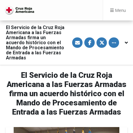
Menu
El Servicio de la Cruz Roja
Americana a las Fuerzas
Armadas firma un
S
S
S
Toggle othe
acuerdo histórico con el
h
h
h
a
a
a
Mando de Procesamiento
r
r
r
de Entrada a las Fuerzas
e
e
e
Armadas
v
o
o
i
n
n
a
F
T
E
a
w
El Servicio de la Cruz Roja
m
c
i
a
e
t
Americana a las Fuerzas Armadas
i
b
t
l
o
e
firma un acuerdo histórico con el
o
r
k
Mando de Procesamiento de
Entrada a las Fuerzas Armadas