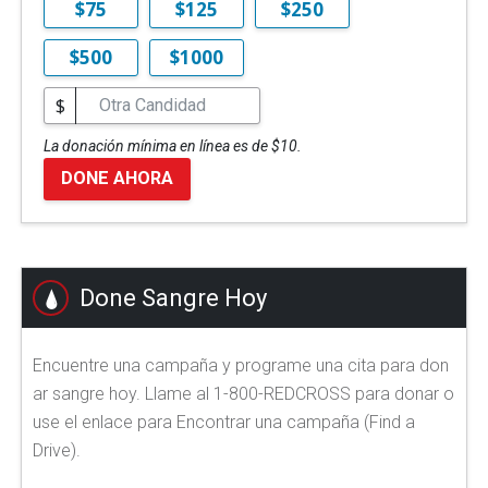
$75
$125
$250
$500
$1000
$
La donación mínima en línea es de $10.
DONE AHORA
Done Sangre Hoy
Encuentre una campaña y programe una cita para don
ar sangre hoy. Llame al 1-800-REDCROSS para donar o
use el enlace para Encontrar una campaña (Find a
Drive).