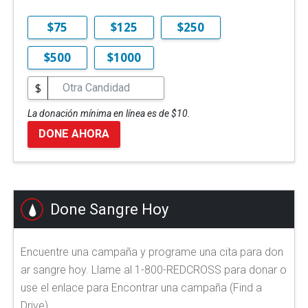
$75
$125
$250
$500
$1000
$
La donación mínima en línea es de $10.
DONE AHORA
Done Sangre Hoy
Encuentre una campaña y programe una cita para don
ar sangre hoy. Llame al 1-800-REDCROSS para donar o
use el enlace para Encontrar una campaña (Find a
Drive).