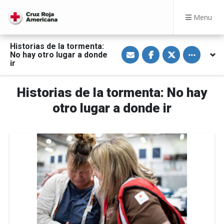
Menu
Historias de la tormenta:
S
S
S
Toggle othe
No hay otro lugar a donde
h
h
h
a
a
a
ir
r
r
r
e
e
e
v
o
o
Historias de la tormenta: No hay
i
n
n
a
F
T
E
a
w
otro lugar a donde ir
m
c
i
a
e
t
i
b
t
l
o
e
o
r
k