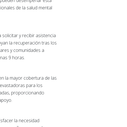
ién pueden desempeñar esta
sionales de la salud mental
olicitar y recibir asistencia
yan la recuperación tras los
ogares y comunidades a
unas 9 horas.
en la mayor cobertura de las
devastadoras para los
itadas, proporcionando
apoyo.
isfacer la necesidad