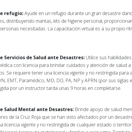
e refugio:
Ayude en un refugio durante un gran desastre dando
es, distribuyendo mantas, kits de higiene personal, proporcion
 personas necesitadas. La capacitación virtual es a su propio ri
e Servicios de Salud ante Desastres:
Utilice sus habilidade
dica con licencia para brindar cuidados y atención de salud a
os. Se requiere tener una licencia vigente y no restringida para
VN, EMT, Paramédico, MD, DO, PA, NP y APRN (por sus siglas e
rigida por un instructor tarda unas 9 horas en completarse.
de Salud Mental ante Desastres:
Brinde apoyo de salud ment
res de la Cruz Roja que se han visto afectados por un desast
na licencia vigente y no restringida de cualquier estado o territo