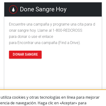
Done Sangre Hoy
Encuentre una campaña y programe una cita para d
onar sangre hoy. Llame al 1-800-REDCROSS
para donar o use el enlace
para Encontrar una campaña (Find a Drive).
DONAR SANGRE
utiliza cookies y otras tecnologías en línea para mejorar
iencia de navegación. Haga clic en «Aceptar» para