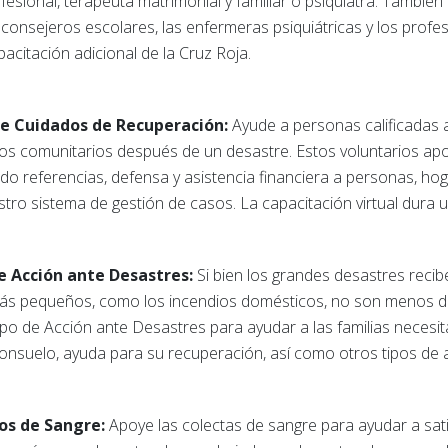
fesional, terapeuta matrimonial y familiar o psiquiatra. Tamb
 consejeros escolares, las enfermeras psiquiátricas y los profe
pacitación adicional de la Cruz Roja.
de Cuidados de Recuperación:
Ayude a personas calificadas a s
sos comunitarios después de un desastre. Estos voluntarios apo
do referencias, defensa y asistencia financiera a personas, h
stro sistema de gestión de casos. La capacitación virtual dura 
e Acción ante Desastres:
Si bien los grandes desastres recib
 más pequeños, como los incendios domésticos, no son menos 
ipo de Acción ante Desastres para ayudar a las familias neces
consuelo, ayuda para su recuperación, así como otros tipos de 
ios de Sangre:
Apoye las colectas de sangre para ayudar a sat