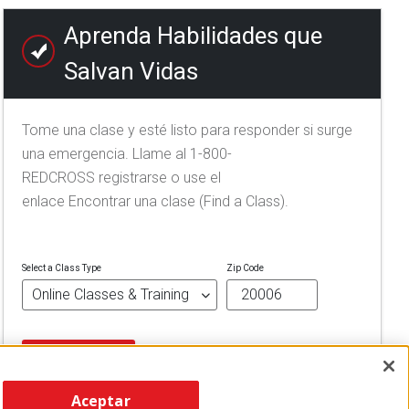
Aprenda Habilidades que
Salvan Vidas
Tome una clase y esté listo para responder si surge
una emergencia. Llame al 1-800-
REDCROSS registrarse o use el
enlace Encontrar una clase (Find a Class).
Select a Class Type
Zip Code
FIND A CLASS
Aceptar