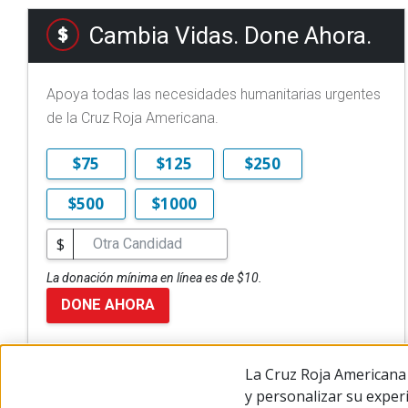
Cambia Vidas. Done Ahora.
Apoya todas las necesidades humanitarias urgentes
de la Cruz Roja Americana.
$75
$125
$250
$500
$1000
$
La donación mínima en línea es de $10.
DONE AHORA
La Cruz Roja Americana 
y personalizar su exper