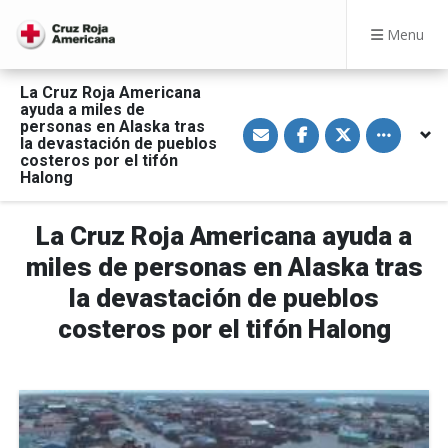
Menu
La Cruz Roja Americana
ayuda a miles de
S
S
S
Toggle othe
personas en Alaska tras
h
h
h
la devastación de pueblos
a
a
a
costeros por el tifón
r
r
r
Halong
e
e
e
v
o
o
i
n
n
a
F
T
La Cruz Roja Americana ayuda a
E
a
w
m
c
i
miles de personas en Alaska tras
a
e
t
i
b
t
l
o
e
la devastación de pueblos
o
r
k
costeros por el tifón Halong