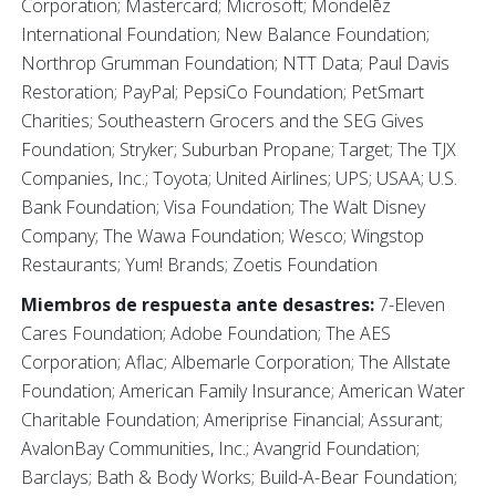
Corporation; Mastercard; Microsoft; Mondelēz
International Foundation; New Balance Foundation;
Northrop Grumman Foundation; NTT Data; Paul Davis
Restoration; PayPal; PepsiCo Foundation; PetSmart
Charities; Southeastern Grocers and the SEG Gives
Foundation; Stryker; Suburban Propane; Target; The TJX
Companies, Inc.; Toyota; United Airlines; UPS; USAA; U.S.
Bank Foundation; Visa Foundation; The Walt Disney
Company; The Wawa Foundation; Wesco; Wingstop
Restaurants; Yum! Brands; Zoetis Foundation
Miembros de respuesta ante desastres:
7-Eleven
Cares Foundation; Adobe Foundation; The AES
Corporation; Aflac; Albemarle Corporation; The Allstate
Foundation; American Family Insurance; American Water
Charitable Foundation; Ameriprise Financial; Assurant;
AvalonBay Communities, Inc.; Avangrid Foundation;
Barclays; Bath & Body Works; Build-A-Bear Foundation;