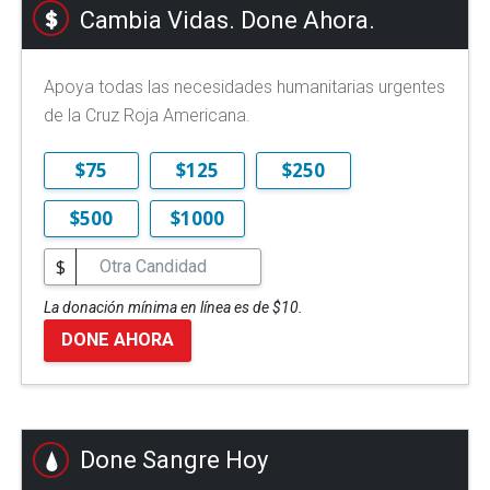
Cambia Vidas. Done Ahora.
Apoya todas las necesidades humanitarias urgentes
de la Cruz Roja Americana.
$75
$125
$250
$500
$1000
$
La donación mínima en línea es de $10.
DONE AHORA
Done Sangre Hoy