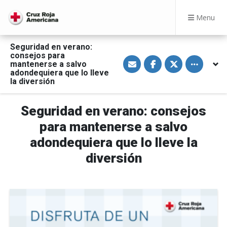
Menu
Seguridad en verano:
consejos para
S
S
S
Toggle othe
mantenerse a salvo
h
h
h
a
a
a
adondequiera que lo lleve
r
r
r
la diversión
e
e
e
v
o
o
i
n
n
a
F
T
Seguridad en verano: consejos
E
a
w
m
c
i
para mantenerse a salvo
a
e
t
i
b
t
adondequiera que lo lleve la
l
o
e
o
r
diversión
k