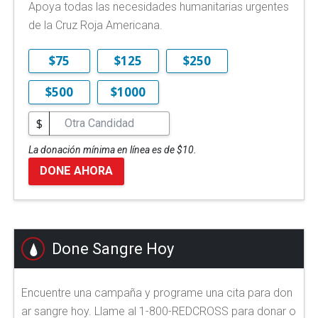
Apoya todas las necesidades humanitarias urgentes
de la Cruz Roja Americana.
$75
$125
$250
$500
$1000
$
La donación mínima en línea es de $10.
DONE AHORA
Done Sangre Hoy
Encuentre una campaña y programe una cita para don
ar sangre hoy. Llame al 1-800-REDCROSS para donar o