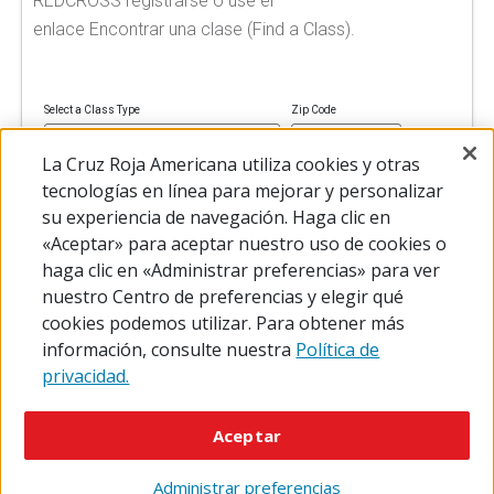
REDCROSS registrarse o use el
enlace Encontrar una clase (Find a Class).
Select a Class Type
Zip Code
La Cruz Roja Americana utiliza cookies y otras
tecnologías en línea para mejorar y personalizar
su experiencia de navegación. Haga clic en
FIND A CLASS
«Aceptar» para aceptar nuestro uso de cookies o
haga clic en «Administrar preferencias» para ver
nuestro Centro de preferencias y elegir qué
cookies podemos utilizar. Para obtener más
información, consulte nuestra
Política de
privacidad.
© 2026 The American National Red Cross
Accessibility
Terms of Use
Privacy Policy
Preferences
Aceptar
Contact Us
FAQ
Mobile Apps
Give Blood
Careers
Administrar preferencias