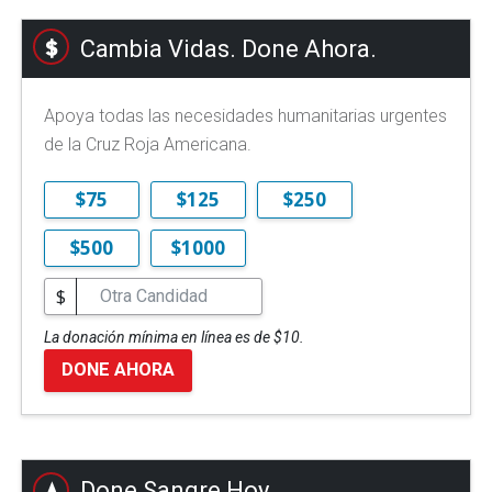
Cambia Vidas. Done Ahora.
Apoya todas las necesidades humanitarias urgentes
de la Cruz Roja Americana.
$75
$125
$250
$500
$1000
$
La donación mínima en línea es de $10.
DONE AHORA
Done Sangre Hoy