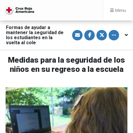
Menu
Formas de ayudar a
S
S
S
Toggle othe
mantener la seguridad de
h
h
h
los estudiantes en la
a
a
a
vuelta al cole
r
r
r
e
e
e
v
o
o
i
n
n
Medidas para la seguridad de los
a
F
T
E
a
w
niños en su regreso a la escuela
m
c
i
a
e
t
i
b
t
l
o
e
o
r
k