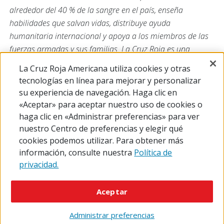
alrededor del 40 % de la sangre en el país, enseña
habilidades que salvan vidas, distribuye ayuda
humanitaria internacional y apoya a los miembros de las
fuerzas armadas y sus familias. La Cruz Roja es una
organización sin fines de lucro que depende de los
La Cruz Roja Americana utiliza cookies y otras
voluntarios y de la generosidad del pueblo estadounidense
tecnologías en línea para mejorar y personalizar
para cumplir su misión. Para obtener más información,
su experiencia de navegación. Haga clic en
visite
redcross.org
o
CruzRojaAmericana.org
, o síganos en
«Aceptar» para aceptar nuestro uso de cookies o
las redes sociales.
haga clic en «Administrar preferencias» para ver
nuestro Centro de preferencias y elegir qué
cookies podemos utilizar. Para obtener más
información, consulte nuestra
Política de
privacidad.
© 2026 The American National Red Cross
Accessibility
Terms of Use
Privacy Policy
Preferences
Aceptar
Contact Us
FAQ
Mobile Apps
Give Blood
Careers
Administrar preferencias