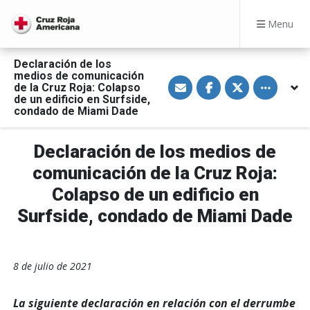
Menu
Declaración de los
medios de comunicación
S
S
S
Toggle othe
de la Cruz Roja: Colapso
h
h
h
a
a
a
de un edificio en Surfside,
r
r
r
condado de Miami Dade
e
e
e
v
o
o
i
n
n
a
F
T
Declaración de los medios de
E
a
w
m
c
i
comunicación de la Cruz Roja:
a
e
t
i
b
t
Colapso de un edificio en
l
o
e
o
r
Surfside, condado de Miami Dade
k
8 de julio de 2021
La siguiente declaración en relación con el derrumbe