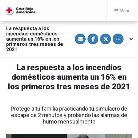
Menu
La respuesta a los
incendios domésticos
S
S
S
Toggle othe
aumenta un 16% en los
h
h
h
a
a
a
primeros tres meses de
r
r
r
2021
e
e
e
v
o
o
i
n
n
a
F
T
La respuesta a los incendios
E
a
w
m
c
i
domésticos aumenta un 16% en
a
e
t
i
b
t
los primeros tres meses de 2021
l
o
e
o
r
k
Protege a tu familia practicando tu simulacro de
escape de 2 minutos y probando las alarmas de
humo mensualmente