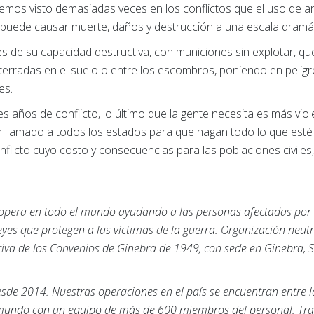
mos visto demasiadas veces en los conflictos que el uso de a
 puede causar muerte, daños y destrucción a una escala dramát
s de su capacidad destructiva, con municiones sin explotar, qu
rradas en el suelo o entre los escombros, poniendo en pelig
es.
años de conflicto, lo último que la gente necesita es más viole
lamado a todos los estados para que hagan todo lo que esté a 
onflicto cuyo costo y consecuencias para las poblaciones civile
 opera en todo el mundo ayudando a las personas afectadas por lo
es que protegen a las víctimas de la guerra. Organización neutr
iva de los Convenios de Ginebra de 1949, con sede en Ginebra, S
esde 2014. Nuestras operaciones en el país se encuentran entre 
 mundo con un equipo de más de 600 miembros del personal. Tr