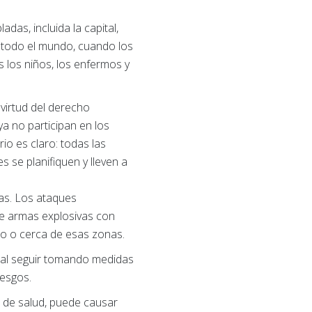
s, incluida la capital,
n todo el mundo, cuando los
s los niños, los enfermos y
virtud del derecho
ya no participan en los
io es claro: todas las
s se planifiquen y lleven a
das. Los ataques
 de armas explosivas con
tro o cerca de esas zonas.
ital seguir tomando medidas
iesgos.
es de salud, puede causar