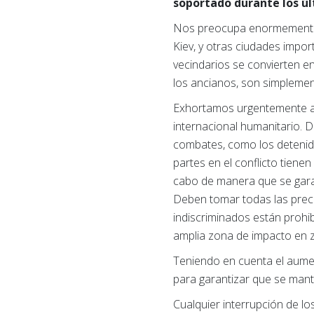
soportado durante los úl
Nos preocupa enormemente q
Kiev, y otras ciudades impo
vecindarios se convierten en
los ancianos, son simpleme
Exhortamos urgentemente a l
internacional humanitario. D
combates, como los detenido
partes en el conflicto tienen
cabo de manera que se garanti
Deben tomar todas las precau
indiscriminados están prohib
amplia zona de impacto en zo
Teniendo en cuenta el aumen
para garantizar que se mante
Cualquier interrupción de lo