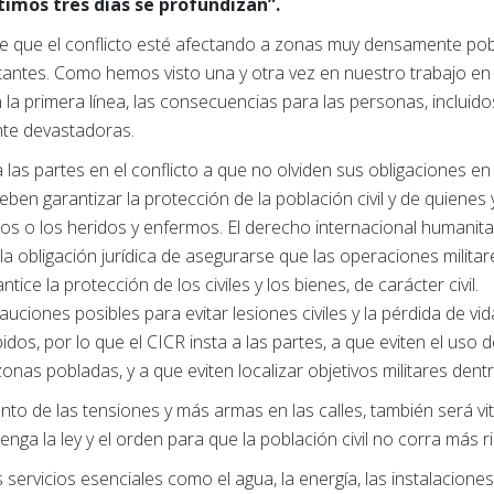
timos tres días se profundizan”.
ue el conflicto esté afectando a zonas muy densamente poblada
rtantes. Como hemos visto una y otra vez en nuestro trabajo e
 la primera línea, las consecuencias para las personas, incluido
nte devastadoras.
as partes en el conflicto a que no olviden sus obligaciones en 
eben garantizar la protección de la población civil y de quienes 
s o los heridos y enfermos. El derecho internacional humanitar
 la obligación jurídica de asegurarse que las operaciones militare
ce la protección de los civiles y los bienes, de carácter civil.
ciones posibles para evitar lesiones civiles y la pérdida de vi
idos, por lo que el CICR insta a las partes, a que eviten el uso
nas pobladas, y a que eviten localizar objetivos militares den
to de las tensiones y más armas en las calles, también será v
nga la ley y el orden para que la población civil no corra más r
s servicios esenciales como el agua, la energía, las instalacion