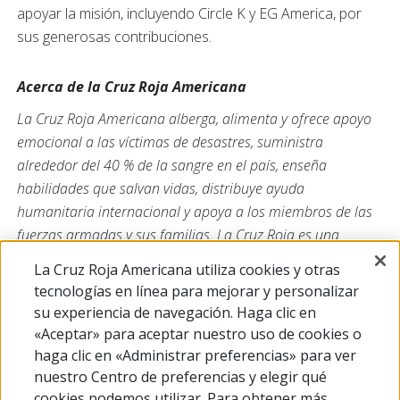
apoyar la misión, incluyendo Circle K y EG America, por
sus generosas contribuciones.
Acerca de la Cruz Roja Americana
La Cruz Roja Americana alberga, alimenta y ofrece apoyo
emocional a las víctimas de desastres, suministra
alrededor del 40 % de la sangre en el país, enseña
habilidades que salvan vidas, distribuye ayuda
humanitaria internacional y apoya a los miembros de las
fuerzas armadas y sus familias. La Cruz Roja es una
organización sin fines de lucro que depende de los
La Cruz Roja Americana utiliza cookies y otras
voluntarios y de la generosidad del pueblo estadounidense
tecnologías en línea para mejorar y personalizar
para cumplir su misión. Para obtener más información,
su experiencia de navegación. Haga clic en
visite
redcross.org
o
CruzRojaAmericana.org
, o síganos en
«Aceptar» para aceptar nuestro uso de cookies o
las redes sociales.
haga clic en «Administrar preferencias» para ver
nuestro Centro de preferencias y elegir qué
cookies podemos utilizar. Para obtener más