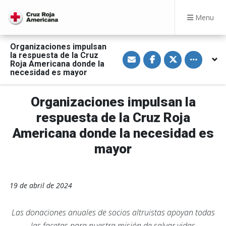
Menu
Organizaciones impulsan
S
S
S
Toggle othe
la respuesta de la Cruz
h
h
h
Roja Americana donde la
a
a
a
necesidad es mayor
r
r
r
e
e
e
v
o
o
i
n
n
Organizaciones impulsan la
a
F
T
E
a
w
respuesta de la Cruz Roja
m
c
i
a
e
t
Americana donde la necesidad es
i
b
t
l
o
e
o
r
mayor
k
19 de abril de 2024
Las donaciones anuales de socios altruistas apoyan todas
las facetas para nuestra misión de salvar vidas