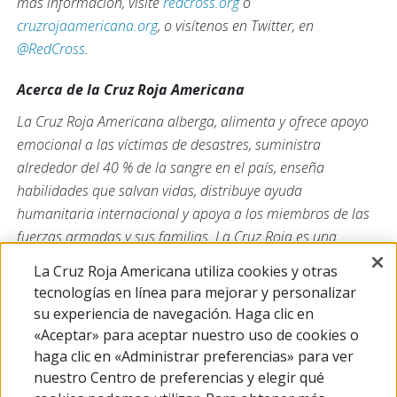
más información, visite
redcross.org
o
cruzrojaamericana.org
, o visítenos en Twitter, en
@RedCross
.
Acerca de la Cruz Roja Americana
La Cruz Roja Americana alberga, alimenta y ofrece apoyo
emocional a las víctimas de desastres, suministra
alrededor del 40 % de la sangre en el país, enseña
habilidades que salvan vidas, distribuye ayuda
humanitaria internacional y apoya a los miembros de las
fuerzas armadas y sus familias. La Cruz Roja es una
organización sin fines de lucro que depende de los
La Cruz Roja Americana utiliza cookies y otras
voluntarios y de la generosidad del pueblo estadounidense
tecnologías en línea para mejorar y personalizar
para cumplir su misión. Para obtener más información,
su experiencia de navegación. Haga clic en
visite
redcross.org
o
CruzRojaAmericana.org
, o síganos en
«Aceptar» para aceptar nuestro uso de cookies o
las redes sociales.
haga clic en «Administrar preferencias» para ver
nuestro Centro de preferencias y elegir qué