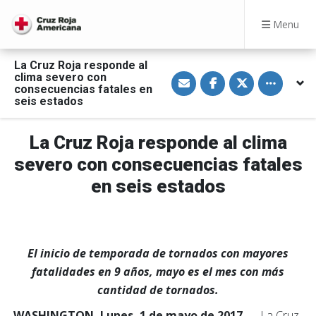
Menu
La Cruz Roja responde al
S
S
S
Toggle othe
clima severo con
h
h
h
consecuencias fatales en
a
a
a
seis estados
r
r
r
e
e
e
v
o
o
i
n
n
La Cruz Roja responde al clima
a
F
T
E
a
w
severo con consecuencias fatales
m
c
i
a
e
t
en seis estados
i
b
t
l
o
e
o
r
k
El inicio de temporada de tornados con mayores
fatalidades en 9 años, mayo es el mes con más
cantidad de tornados.
WASHINGTON, Lunes, 1 de mayo de 2017 —
La Cruz