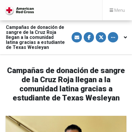
Menu
Campañas de donación de
sangre de la Cruz Roja
S
S
S
Toggle othe
llegan a la comunidad
h
h
h
a
a
a
latina gracias a estudiante
r
r
r
de Texas Wesleyan
e
e
e
v
o
o
i
n
n
a
F
T
E
a
w
Campañas de donación de sangre
m
c
i
a
e
t
de la Cruz Roja llegan a la
i
b
t
l
o
e
comunidad latina gracias a
o
r
k
estudiante de Texas Wesleyan