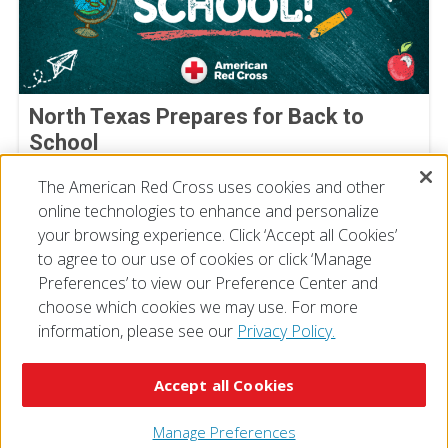
North Texas Prepares for Back to
School
August 05, 2026
The American Red Cross uses cookies and other
online technologies to enhance and personalize
your browsing experience. Click ‘Accept all Cookies’
to agree to our use of cookies or click ‘Manage
Preferences’ to view our Preference Center and
choose which cookies we may use. For more
information, please see our
Privacy Policy.
© 2026 The American National Red Cross
Accessibility
Terms of Use
Privacy Policy
Preferences
Accept all Cookies
Contact Us
FAQ
Mobile Apps
Give Blood
Careers
Manage Preferences