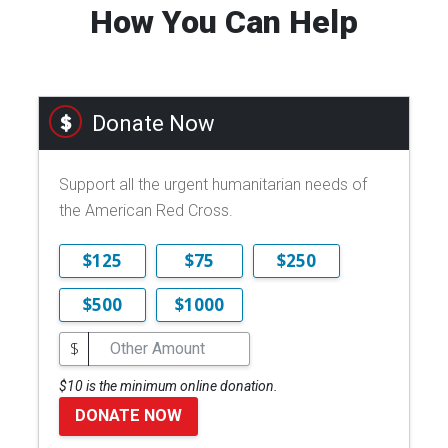
How You Can Help
Donate Now
Support all the urgent humanitarian needs of
the American Red Cross.
$125
$75
$250
$500
$1000
$
$10 is the minimum online donation.
DONATE NOW