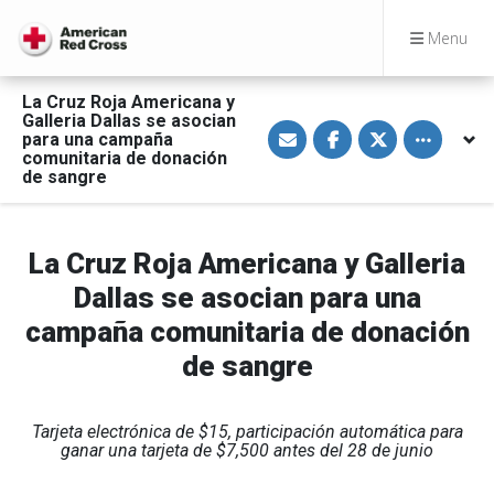
Menu
La Cruz Roja Americana y
Galleria Dallas se asocian
S
S
S
Toggle othe
para una campaña
h
h
h
a
a
a
comunitaria de donación
r
r
r
de sangre
e
e
e
v
o
o
i
n
n
a
F
T
E
a
w
La Cruz Roja Americana y Galleria
m
c
i
a
e
t
Dallas se asocian para una
i
b
t
l
o
e
campaña comunitaria de donación
o
r
k
de sangre
Tarjeta electrónica de $15, participación automática para
ganar una tarjeta de $7,500 antes del 28 de junio