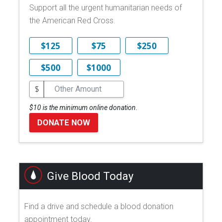
Support all the urgent humanitarian needs of
the American Red Cross.
$125
$75
$250
$500
$1000
$
$10 is the minimum online donation.
DONATE NOW
Give Blood Today
Find a drive and schedule a blood donation
appointment today.