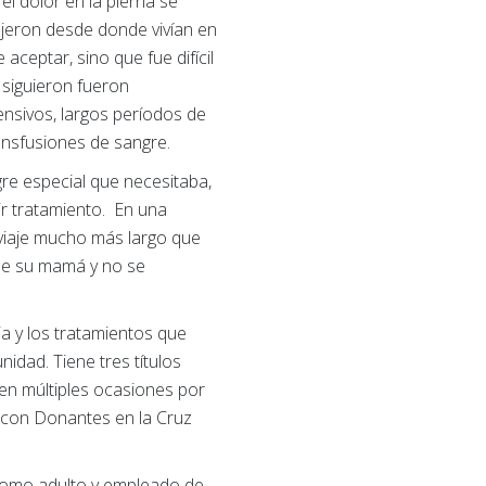
l dolor en la pierna se
ujeron desde donde vivían en
aceptar, sino que fue difícil
 siguieron fueron
tensivos, largos períodos de
ransfusiones de sangre.
re especial que necesitaba,
ir tratamiento. En una
n viaje mucho más largo que
 de su mamá y no se
lia y los tratamientos que
idad. Tiene tres títulos
o en múltiples ocasiones por
s con Donantes en la Cruz
 como adulto y empleado de