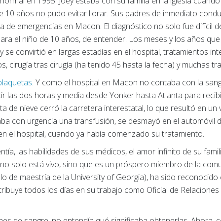
mal en 1995. Joey estaba con su familia en la iglesia cuando e
de 10 años no pudo evitar llorar. Sus padres de inmediato cond
a de emergencias en Macon. El diagnóstico no solo fue difícil de 
ara el niño de 10 años, de entender. Los meses y los años que
y se convirtió en largas estadías en el hospital, tratamientos in
s, cirugía tras cirugía (ha tenido 45 hasta la fecha) y muchas t
plaquetas
. Y como el hospital en Macon no contaba con la sang
ir las dos horas y media desde Yonker hasta Atlanta para recib
ta de nieve cerró la carretera interestatal, lo que resultó en u
aba con urgencia una transfusión, se desmayó en el automóvil
n el hospital, cuando ya había comenzado su tratamiento.
ntía, las habilidades de sus médicos, el amor infinito de su fami
y no solo está vivo, sino que es un próspero miembro de la comun
ítulo de maestría de la University of Georgia), ha sido reconocid
etribuye todos los días en su trabajo como Oficial de Relacione
nes de sangre, no entendía qué significaba obtenerlas. Ahora,