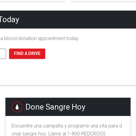
 Today
e a blood donation appointment today.
FIND A DRIVE
Done Sangre Hoy
Encuentre una campaña y programe una cita para d
onar sangre hoy. Llame al 1-800-REDCROSS