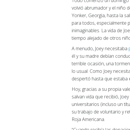
Todo comenzó un domingo nor
volvió abrumador y el niño 
Yonker, Georgia, hasta la sal
para todos, especialmente p
inimaginables. La vida de Joe
tiempo alejado de otros niño
A menudo, Joey necesitaba
él y su madre debían conduc
terrible ocasión, una tormen
lo usual. Como Joey necesit
despertó hasta que estaba e
Hoy, gracias a su propia vale
salvan vida que recibió, Joe
universitarios (incluso un t
su trabajo de voluntario y r
Roja Americana.
“Cuando recibía las donacio