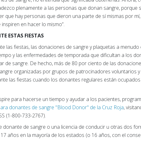
adezco plenamente a las personas que donan sangre, porque sin
aber que hay personas que dieron una parte de sí mismas por m
 inspiren en hacer lo mismo”.
TE ESTAS FIESTAS
e las fiestas, las donaciones de sangre y plaquetas a menudo
iempo y las enfermedades de temporada que dificultan a los d
ar de sangre. De hecho, más de 80 por ciento de las donacion
sangre organizadas por grupos de patrocinadores voluntarios 
te las fiestas cuando los donantes regulares están ocupados c
 inspire para hacerse un tiempo y ayudar a los pacientes, progra
para donantes de sangre "Blood Donor" de la Cruz Roja
, visita
S (1-800-733-2767).
de donante de sangre o una licencia de conducir u otras dos for
e 17 años en la mayoría de los estados (o 16 años, con el conse