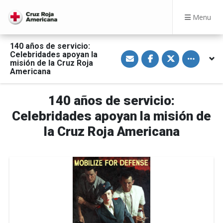
Menu
140 años de servicio:
S
S
S
Toggle othe
Celebridades apoyan la
h
h
h
misión de la Cruz Roja
a
a
a
Americana
r
r
r
e
e
e
v
o
o
i
n
n
140 años de servicio:
a
F
T
E
a
w
Celebridades apoyan la misión de
m
c
i
a
e
t
la Cruz Roja Americana
i
b
t
l
o
e
o
r
k