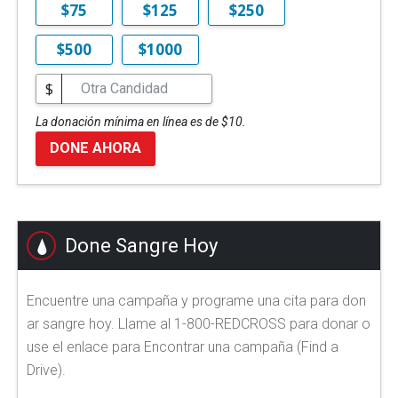
$75
$125
$250
$500
$1000
$
La donación mínima en línea es de $10.
DONE AHORA
Done Sangre Hoy
Encuentre una campaña y programe una cita para don
ar sangre hoy. Llame al 1-800-REDCROSS para donar o
use el enlace para Encontrar una campaña (Find a
Drive).