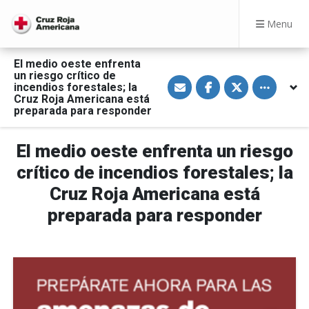
Menu
El medio oeste enfrenta
un riesgo crítico de
S
S
S
Toggle othe
incendios forestales; la
h
h
h
a
a
a
Cruz Roja Americana está
r
r
r
preparada para responder
e
e
e
v
o
o
i
n
n
a
F
T
El medio oeste enfrenta un riesgo
E
a
w
m
c
i
crítico de incendios forestales; la
a
e
t
i
b
t
Cruz Roja Americana está
l
o
e
o
r
preparada para responder
k