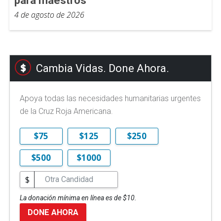
para maestros
4 de agosto de 2026
Cambia Vidas. Done Ahora.
Apoya todas las necesidades humanitarias urgentes
de la Cruz Roja Americana.
$75
$125
$250
$500
$1000
$
La donación mínima en línea es de $10.
DONE AHORA