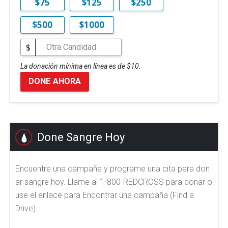
$75
$125
$250
$500
$1000
$
La donación mínima en línea es de $10.
DONE AHORA
Done Sangre Hoy
Encuentre una campaña y programe una cita para don
ar sangre hoy. Llame al 1-800-REDCROSS para donar o
use el enlace para Encontrar una campaña (Find a
Drive).