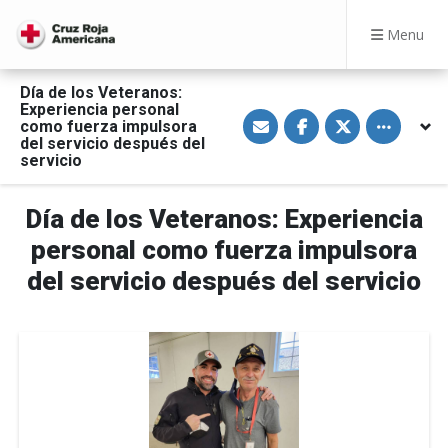
Menu
Día de los Veteranos:
Experiencia personal
S
S
S
Toggle othe
como fuerza impulsora
h
h
h
a
a
a
del servicio después del
r
r
r
servicio
e
e
e
v
o
o
i
n
n
a
F
T
Día de los Veteranos: Experiencia
E
a
w
m
c
i
personal como fuerza impulsora
a
e
t
i
b
t
del servicio después del servicio
l
o
e
o
r
k