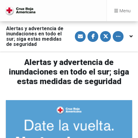
Menu
Alertas y advertencia de
S
S
S
Toggle othe
inundaciones en todo el
h
h
h
sur; siga estas medidas
a
a
a
de seguridad
r
r
r
e
e
e
v
o
o
i
n
n
Alertas y advertencia de
a
F
T
E
a
w
inundaciones en todo el sur; siga
m
c
i
a
e
t
estas medidas de seguridad
i
b
t
l
o
e
o
r
k