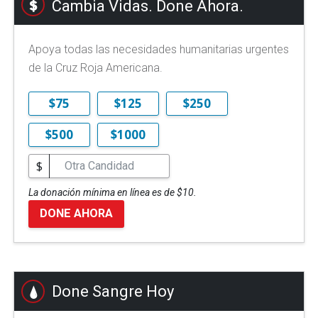
Cambia Vidas. Done Ahora.
Apoya todas las necesidades humanitarias urgentes
de la Cruz Roja Americana.
$75
$125
$250
$500
$1000
$
La donación mínima en línea es de $10.
DONE AHORA
Done Sangre Hoy