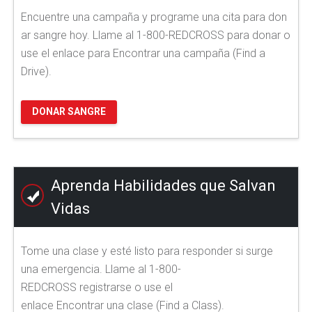
Encuentre una campaña y programe una cita para don
ar sangre hoy. Llame al 1-800-REDCROSS para donar o
use el enlace para Encontrar una campaña (Find a
Drive).
DONAR SANGRE
Aprenda Habilidades que Salvan
Vidas
Tome una clase y esté listo para responder si surge
una emergencia. Llame al 1-800-
REDCROSS registrarse o use el
enlace Encontrar una clase (Find a Class).