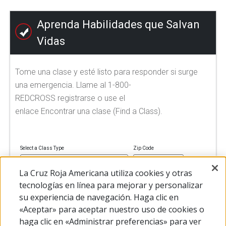
Aprenda Habilidades que Salvan
Vidas
Tome una clase y esté listo para responder si surge
una emergencia. Llame al 1-800-
REDCROSS registrarse o use el
enlace Encontrar una clase (Find a Class).
Select a Class Type
Zip Code
La Cruz Roja Americana utiliza cookies y otras
tecnologías en línea para mejorar y personalizar
su experiencia de navegación. Haga clic en
FIND A CLASS
«Aceptar» para aceptar nuestro uso de cookies o
haga clic en «Administrar preferencias» para ver