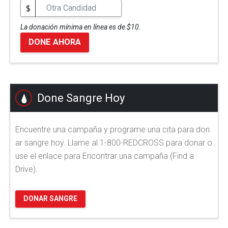
$
La donación mínima en línea es de $10.
DONE AHORA
Done Sangre Hoy
Encuentre una campaña y programe una cita para don
ar sangre hoy. Llame al 1-800-REDCROSS para donar o
use el enlace para Encontrar una campaña (Find a
Drive).
DONAR SANGRE