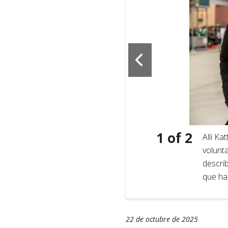
1
of
2
pital nacional de la Cruz
Alli Ka
o de Asuntos Públicos
volunt
 sus experiencias durante
descri
que ha
22 de octubre de 2025