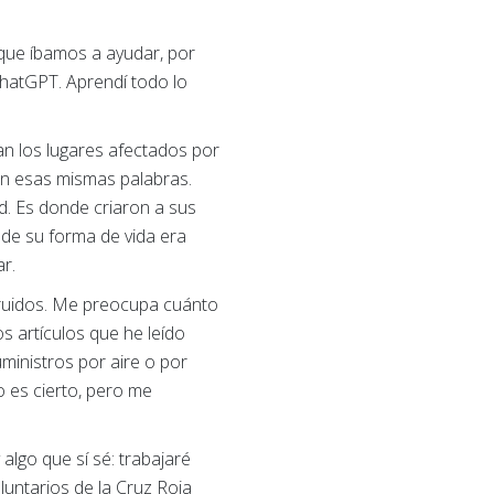
 que íbamos a ayudar, por
ChatGPT. Aprendí todo lo
ían los lugares afectados por
en esas mismas palabras.
d. Es donde criaron a sus
de su forma de vida era
ar.
ruidos. Me preocupa cuánto
s artículos que he leído
uministros por aire o por
o es cierto, pero me
algo que sí sé: trabajaré
untarios de la Cruz Roja