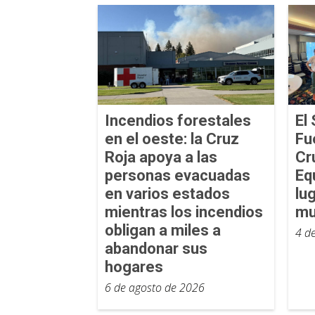
Incendios forestales
El 
en el oeste: la Cruz
Fu
Roja apoya a las
Cr
personas evacuadas
Eq
en varios estados
lu
mientras los incendios
mu
obligan a miles a
4 d
abandonar sus
hogares
6 de agosto de 2026