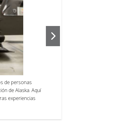
2
of
2
tos de personas
Scott Marder,
ión de Alaska. Aquí
Roja, aparece
ras experiencias
ante Desastr
su despliegue