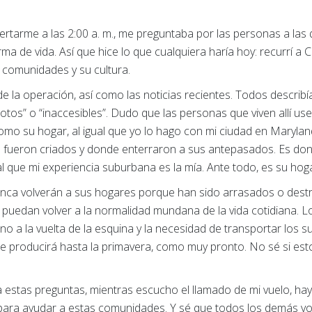
rtarme a las 2:00 a. m., me preguntaba por las personas a las
a de vida. Así que hice lo que cualquiera haría hoy: recurrí a 
s comunidades y su cultura.
de la operación, así como las noticias recientes. Todos describ
tos” o “inaccesibles”. Dudo que las personas que viven allí us
como su hogar, al igual que yo lo hago con mi ciudad en Marylan
s fueron criados y donde enterraron a sus antepasados. Es don
al que mi experiencia suburbana es la mía. Ante todo, es su hog
ca volverán a sus hogares porque han sido arrasados o dest
puedan volver a la normalidad mundana de la vida cotidiana. Lo
no a la vuelta de la esquina y la necesidad de transportar los s
se producirá hasta la primavera, como muy pronto. No sé si est
.
estas preguntas, mientras escucho el llamado de mi vuelo, hay 
 para ayudar a estas comunidades. Y sé que todos los demás vol