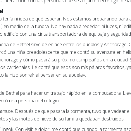
su interacción con las personas que se alojan en el refugio de l
el
o tenía ni idea de qué esperar. Nos estamos preparando para a
 en medio de la tundra. No hay nada alrededor: ni luces, ni edifi
 edificio con una cinta transportadora de equipaje y seguridad
mería de Bethel sirve de enlace entre los pueblos y Anchorage.
ercó una niña preadolescente que me contó su aventura en hel
Anchorage y cómo pasará su próximo cumpleaños en la ciudad. S
os cardenales. Le conté que esos son mis pájaros favoritos, ya
to la hizo sonreír al pensar en su abuela».
 de Bethel para hacer un trabajo rápido en la computadora. Lle
rcó una persona del refugio.
tmute. Después de que pasara la tormenta, tuvo que vadear el
otos y las motos de nieve de su familia quedaban destruidos.
llingok. Con visible dolor, me contó que cuando la tormenta azo