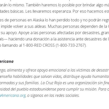
harán lo mismo. También haremos lo posible por brindar algo 
idades básicas. Les llevaremos esperanza. Por eso hacemos est
es de personas en Alaska lo han perdido todo y no podrán reg
es impide volver a sus aldeas. Muchas personas dependen de la
os su apoyo. Apoye a las personas afectadas por desastres, g
ís— haciendo una donación a la asistencia ante desastres de 
 llamando al 1-800-RED CROSS (1-800-733-2767).
mericana
ga, alimenta y ofrece apoyo emocional a las víctimas de desastr
, enseña habilidades que salvan vidas, distribuye ayuda humanita
armadas y sus familias. La Cruz Roja es una organización sin fi
rosidad del pueblo estadounidense para cumplir su misión. Para
aAmericana.org
, o síganos en las redes sociales.