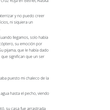
a Cruz Roja en Bethel, Alaska.
terrizar y no puedo creer
cios, ni siquiera un
.
 Cuando llegamos, solo había
icóptero, su emoción por
u pijama, que le había dado
 que significan que un ser
vaba puesto mi chaleco de la
 agua hasta el pecho, viendo
tó, su casa fue arrastrada