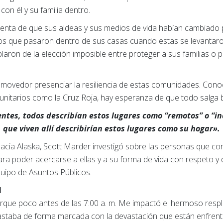
 con él y su familia dentro.
nta de que sus aldeas y sus medios de vida habían cambiado p
tos que pasaron dentro de sus casas cuando estas se levantaro
laron de la elección imposible entre proteger a sus familias o 
movedor presenciar la resiliencia de estas comunidades. Conoc
nitarios como la Cruz Roja, hay esperanza de que todo salga b
entes, todos describían estos lugares como “remotos” o “i
que viven allí describirían estos lugares como su hogar».
hacia Alaska, Scott Marder investigó sobre las personas que con
ara poder acercarse a ellas y a su forma de vida con respeto y 
uipo de Asuntos Públicos.
I
rque poco antes de las 7:00 a. m. Me impactó el hermoso respl
astaba de forma marcada con la devastación que están enfren