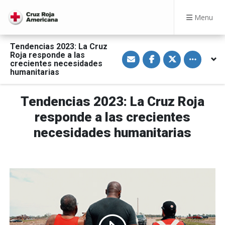
Menu
Tendencias 2023: La Cruz
S
S
S
Toggle othe
Roja responde a las
h
h
h
crecientes necesidades
a
a
a
humanitarias
r
r
r
e
e
e
v
o
o
i
n
n
Tendencias 2023: La Cruz Roja
a
F
T
E
a
w
responde a las crecientes
m
c
i
a
e
t
necesidades humanitarias
i
b
t
l
o
e
o
r
k