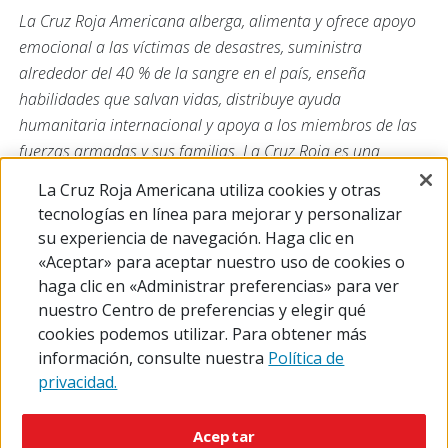
La Cruz Roja Americana alberga, alimenta y ofrece apoyo
emocional a las víctimas de desastres, suministra
alrededor del 40 % de la sangre en el país, enseña
habilidades que salvan vidas, distribuye ayuda
humanitaria internacional y apoya a los miembros de las
fuerzas armadas y sus familias. La Cruz Roja es una
organización sin fines de lucro que depende de los
La Cruz Roja Americana utiliza cookies y otras
voluntarios y de la generosidad del pueblo estadounidense
tecnologías en línea para mejorar y personalizar
para cumplir su misión. Para obtener más información,
su experiencia de navegación. Haga clic en
visite
redcross.org
o
CruzRojaAmericana.org
, o síganos en
«Aceptar» para aceptar nuestro uso de cookies o
las redes sociales.
haga clic en «Administrar preferencias» para ver
nuestro Centro de preferencias y elegir qué
cookies podemos utilizar. Para obtener más
información, consulte nuestra
Política de
privacidad.
© 2026 The American National Red Cross
Accessibility
Terms of Use
Privacy Policy
Preferences
Aceptar