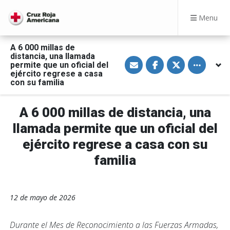
Menu
A 6 000 millas de
distancia, una llamada
S
S
S
Toggle othe
permite que un oficial del
h
h
h
a
a
a
ejército regrese a casa
r
r
r
con su familia
e
e
e
v
o
o
i
n
n
a
F
T
A 6 000 millas de distancia, una
E
a
w
m
c
i
llamada permite que un oficial del
a
e
t
i
b
t
ejército regrese a casa con su
l
o
e
o
r
familia
k
12 de mayo de 2026
Durante el Mes de Reconocimiento a las Fuerzas Armadas,