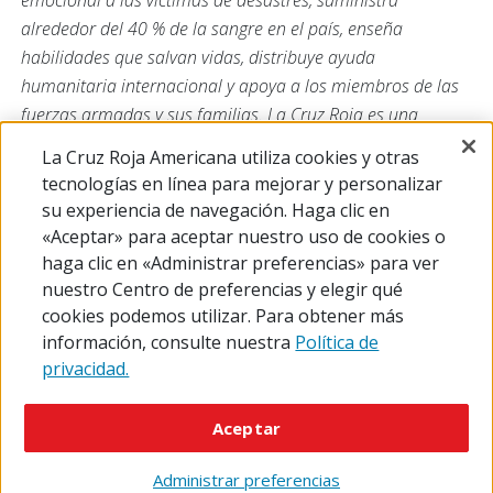
emocional a las víctimas de desastres, suministra
alrededor del 40 % de la sangre en el país, enseña
habilidades que salvan vidas, distribuye ayuda
humanitaria internacional y apoya a los miembros de las
fuerzas armadas y sus familias. La Cruz Roja es una
organización sin fines de lucro que depende de los
La Cruz Roja Americana utiliza cookies y otras
voluntarios y de la generosidad del pueblo estadounidense
tecnologías en línea para mejorar y personalizar
para cumplir su misión. Para obtener más información,
su experiencia de navegación. Haga clic en
visite
redcross.org
o
CruzRojaAmericana.org
, o síganos en
«Aceptar» para aceptar nuestro uso de cookies o
las redes sociales.
haga clic en «Administrar preferencias» para ver
nuestro Centro de preferencias y elegir qué
cookies podemos utilizar. Para obtener más
información, consulte nuestra
Política de
privacidad.
© 2026 The American National Red Cross
Accessibility
Terms of Use
Privacy Policy
Preferences
Aceptar
Contact Us
FAQ
Mobile Apps
Give Blood
Careers
Administrar preferencias