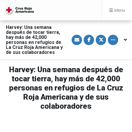
Menu
Harvey: Una semana
después de tocar tierra,
S
S
S
Toggle othe
hay más de 42,000
h
h
h
personas en refugios de
a
a
a
La Cruz Roja Americana y
r
r
r
de sus colaboradores
e
e
e
v
o
o
i
n
n
a
F
T
Harvey: Una semana después de
E
a
w
m
c
i
tocar tierra, hay más de 42,000
a
e
t
i
b
t
l
o
e
personas en refugios de La Cruz
o
r
k
Roja Americana y de sus
colaboradores