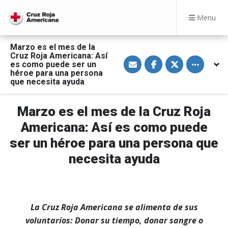
Menu
Marzo es el mes de la
Cruz Roja Americana: Así
S
S
S
Toggle othe
es como puede ser un
h
h
h
a
a
a
héroe para una persona
r
r
r
que necesita ayuda
e
e
e
v
o
o
i
n
n
a
F
T
Marzo es el mes de la Cruz Roja
E
a
w
m
c
i
Americana: Así es como puede
a
e
t
i
b
t
ser un héroe para una persona que
l
o
e
o
r
necesita ayuda
k
La Cruz Roja Americana se alimenta de sus
voluntarios: Donar su tiempo, donar sangre o