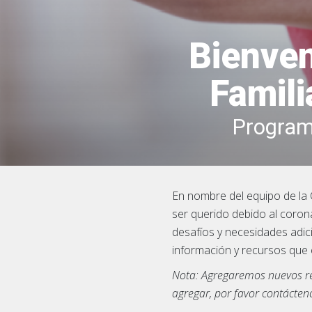
Bienven
Famili
Program
En nombre del equipo de la 
ser querido debido al coron
desafíos y necesidades adici
información y recursos que
Nota: Agregaremos nuevos re
agregar, por favor contácten