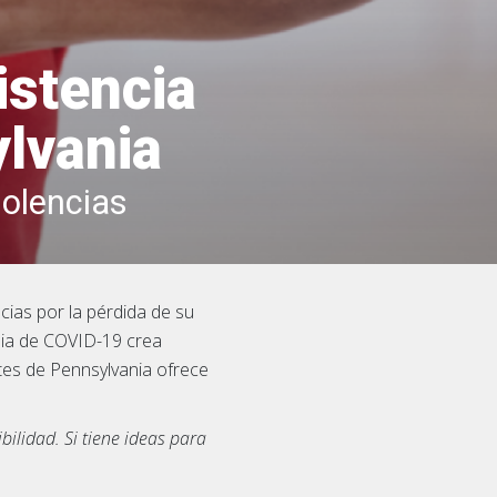
istencia
ylvania
olencias
ias por la pérdida de su
emia de COVID-19 crea
ntes de Pennsylvania ofrece
lidad. Si tiene ideas para