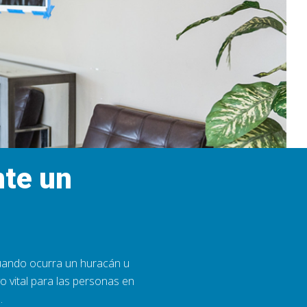
nte un
cuando ocurra un huracán u
 vital para las personas en
.