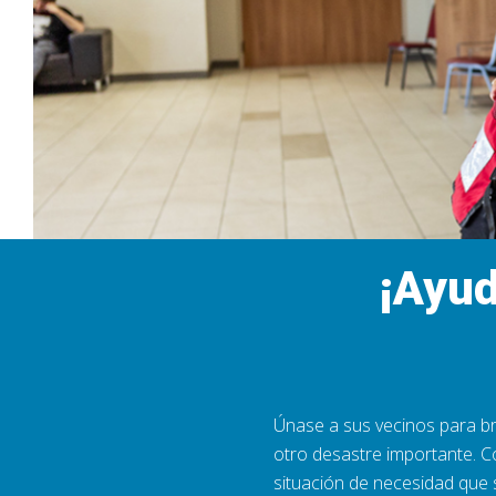
¡Ayud
Únase a sus vecinos para br
otro desastre importante. C
situación de necesidad que