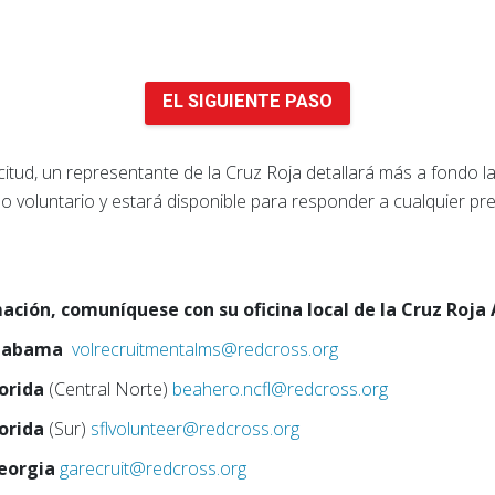
EL SIGUIENTE PASO
itud, un representante de la Cruz Roja detallará más a fondo l
 voluntario y estará disponible para responder a cualquier p
ción, comuníquese con su oficina local de la Cruz Roja
labama
volrecruitmentalms@redcross.org
lorida
(Central Norte)
beahero.ncfl@redcross.org
lorida
(Sur)
sflvolunteer@redcross.org
eorgia
garecruit@redcross.org