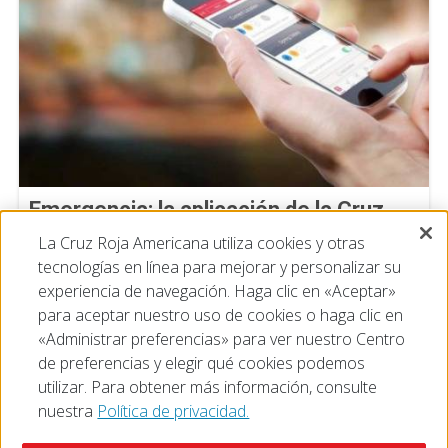
Emergencia: la aplicación de la Cruz
Roja que te envía alertas en tiempo
La Cruz Roja Americana utiliza cookies y otras
real
tecnologías en línea para mejorar y personalizar su
23 de julio de 2026
experiencia de navegación. Haga clic en «Aceptar»
para aceptar nuestro uso de cookies o haga clic en
«Administrar preferencias» para ver nuestro Centro
de preferencias y elegir qué cookies podemos
utilizar. Para obtener más información, consulte
nuestra
Política de privacidad.
© 2026 The American National Red Cross