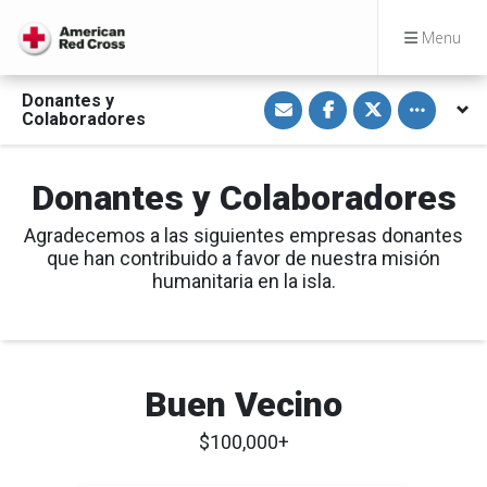
Menu
S
S
S
Toggle othe
Donantes y
h
h
h
Colaboradores
a
a
a
r
r
r
e
e
e
v
o
o
Donantes y Colaboradores
i
n
n
a
F
T
E
a
w
m
c
i
Agradecemos a las siguientes empresas donantes
a
e
t
que han contribuido a favor de nuestra misión
i
b
t
l
o
e
humanitaria en la isla.
o
r
k
Buen Vecino
$100,000+