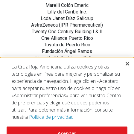
Marelli Colón Emeric
Lilly del Caribe Inc.
Lcda. Janet Díaz Salicrup
AstraZeneca (IPR Pharmaceutical)
Twenty One Century Building I & II
One Alliance Puerto Rico
Toyota de Puerto Rico
Fundación Ángel Ramos
Lissette M. Rodríguez Collazo
The 20/22 Act Society Foundation
La Cruz Roja Americana utiliza cookies y otras
Fundación Plaza Las Américas Mano Amiga
tecnologías en línea para mejorar y personalizar su
Fundacion Triple S
experiencia de navegación. Haga clic en «Aceptar»
para aceptar nuestro uso de cookies o haga clic en
«Administrar preferencias» para ver nuestro Centro
de preferencias y elegir qué cookies podemos
utilizar. Para obtener más información, consulte
nuestra
Política de privacidad.
© 2026 The American National Red Cross
Accessibility
Terms of Use
Privacy Policy
Preferences
Aceptar