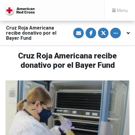
Menu
Cruz Roja Americana
S
S
S
Toggle othe
recibe donativo por el
h
h
h
a
a
a
Bayer Fund
r
r
r
e
e
e
v
o
o
Cruz Roja Americana recibe
i
n
n
a
F
T
E
a
w
donativo por el Bayer Fund
m
c
i
a
e
t
i
b
t
l
o
e
o
r
k