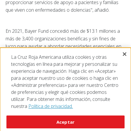
proporcionar servicios de apoyo a pacientes y familias
que viven con enfermedades o dolencias", añadió.
En 2021, Bayer Fund concedió más de $13.1 millones a
más de 3,400 organizaciones benéficas y sin fines de
lucro para ayudar a abordar necesidades esenciales en
Salud, Alimentación y Nutrición, y Educación en Ciencia,
La Cruz Roja Americana utiliza cookies y otras
Tecnología, Ingeniería y Matemáticas. En los últimos cinco
tecnologías en línea para mejorar y personalizar su
años, organizaciones sin fines de lucro de todo Estados
experiencia de navegación. Haga clic en «Aceptar»
Unidos han recibido más de 75 millones de dólares.
para aceptar nuestro uso de cookies o haga clic en
«Administrar preferencias» para ver nuestro Centro
de preferencias y elegir qué cookies podemos
utilizar. Para obtener más información, consulte
nuestra
Política de privacidad.
© 2026 The American National Red Cross
Accessibility
Terms of Use
Privacy Policy
Preferences
Aceptar
Contact Us
FAQ
Mobile Apps
Give Blood