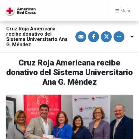
Menu
Cruz Roja Americana
S
S
S
Toggle othe
recibe donativo del
h
h
h
Sistema Universitario Ana
a
a
a
G. Méndez
r
r
r
e
e
e
v
o
o
i
n
n
Cruz Roja Americana recibe
a
F
T
E
a
w
donativo del Sistema Universitario
m
c
i
a
e
t
Ana G. Méndez
i
b
t
l
o
e
o
r
k