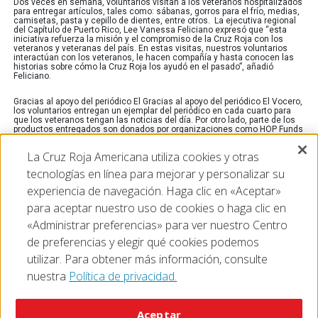
Dos veces en semana, voluntarios visitan a los veteranos hospitalizados
para entregar artículos, tales como: sábanas, gorros para el frío, medias,
camisetas, pasta y cepillo de dientes, entre otros. La ejecutiva regional
del Capítulo de Puerto Rico, Lee Vanessa Feliciano expresó que “esta
iniciativa refuerza la misión y el compromiso de la Cruz Roja con los
veteranos y veteranas del país. En estas visitas, nuestros voluntarios
interactúan con los veteranos, le hacen compañía y hasta conocen las
historias sobre cómo la Cruz Roja los ayudó en el pasado”, añadió
Feliciano.
Gracias al apoyo del periódico El Gracias al apoyo del periódico El Vocero,
los voluntarios entregan un ejemplar del periódico en cada cuarto para
que los veteranos tengan las noticias del día. Por otro lado, parte de los
productos entregados son donados por organizaciones como HOP Funds
y las tiendas Me Salvé, que se incluyen en las entregas semanales.
La Cruz Roja Americana utiliza cookies y otras
Estas visitas son parte del programa del área de Servicios a las Fuerzas
tecnologías en línea para mejorar y personalizar su
Armadas y su plataforma de resiliencia dirigido a los veteranos y
militares. Las personas interesadas en participar del Cruz Roja Xpress
experiencia de navegación. Haga clic en «Aceptar»
pueden convertirse en voluntarios de la organización en cruzrojapr.net.
De igual forma, empresas interesadas en donar artículos, pueden llamar
para aceptar nuestro uso de cookies o haga clic en
al 787-758-8150 y procurar por el área de Servicio a las Fuerzas Amadas
para más información.
«Administrar preferencias» para ver nuestro Centro
de preferencias y elegir qué cookies podemos
utilizar. Para obtener más información, consulte
nuestra
Política de privacidad.
© 2026 The American National Red Cross
Accessibility
Terms of Use
Privacy Policy
Preferences
Aceptar