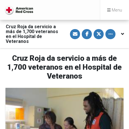
Menu
Cruz Roja da servicio a
S
S
S
Toggle othe
más de 1,700 veteranos
h
h
h
en el Hospital de
a
a
a
Veteranos
r
r
r
e
e
e
v
o
o
i
n
n
Cruz Roja da servicio a más de
a
F
T
E
a
w
1,700 veteranos en el Hospital de
m
c
i
a
e
t
Veteranos
i
b
t
l
o
e
o
r
k