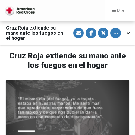
Menu
Cruz Roja extiende su
S
S
S
Toggle othe
mano ante los fuegos en
h
h
h
a
a
a
el hogar
r
r
r
e
e
e
v
o
o
Cruz Roja extiende su mano ante
i
n
n
a
F
T
E
a
w
los fuegos en el hogar
m
c
i
a
e
t
i
b
t
l
o
e
o
r
k