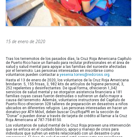
15 de enero de 2020
Tras los terremotos de los pasados días, la Cruz Roja Americana Capítulo
de Puerto Rico hace un llamado para reclutar profesionales en el área de
salud y salud mental para apoyar a las familias del suroeste afectadas
por el terremoto. Las personas interesadas en inscribirse como
voluntarios pueden contactar a
yesenia.torres@redcross.org
.
Hasta el 13 de enero de 2020, los voluntarios de la Cruz Roja Americana
brindaron: 5, 155 frisas, 3, 982 kits de artículos de higiene personal, 3,
252 repelentes y desinfectantes. De igual forma, ofrecieron 1,342
servicios de salud mental y se otorgaron asistencia financiera a 181
familias cuyas casas fueron destruidas o sufrieron un daño mayor a
causa del terremoto. Además, voluntarios instructores del Capítulo de
Puerto Rico ofrecieron 328 talleres de preparación en desastres a niños
ubicados en diferentes refugios. Las personas interesadas en hacer un
donativo por ATH Móvil, deben buscar CruzRojaPR en la sección de
“Donar” o pueden donar a través de tarjeta de crédito al llamar a la Cruz
Roja Americana al 787-758-8150.
Los voluntarios de salud mental de la Cruz Roja proveen una intervención
que se enfoca en el cuidado básico, apoyo y manejo de crisis para
individuos que sufren un estrés relacionado con un desastre o una