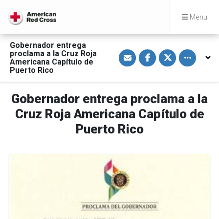
Menu
Gobernador entrega
S
S
S
Toggle othe
proclama a la Cruz Roja
h
h
h
Americana Capítulo de
a
a
a
Puerto Rico
r
r
r
e
e
e
v
o
o
i
n
n
Gobernador entrega proclama a la
a
F
T
E
a
w
Cruz Roja Americana Capítulo de
m
c
i
a
e
t
Puerto Rico
i
b
t
l
o
e
o
r
k