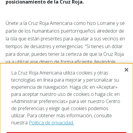
posicionamiento de la Cruz Roja.
Únete a la Cruz Roja Americana como hizo Lorraine y sé
parte de los humanitarios puertorriqueños alrededor de
la isla que están presentes para ayudar a sus vecinos en
tiempos de desastres y emergencias. “Si tienes un dólar
para donar, puedes tener la certeza de que la Cruz Roja
va a utilizar ese dinero de forma eficiente, llevándole
ayuda al que la necesita”, finalizó Lorraine.
Para conocer
La Cruz Roja Americana utiliza cookies y otras
sobre las oportunidades de voluntariado o para
tecnologías en línea para mejorar y personalizar su
realizar un donativo a la Cruz Roja Americana,
experiencia de navegación. Haga clic en «Aceptar»
accede cruzrojapr.net.
para aceptar nuestro uso de cookies o haga clic en
«Administrar preferencias» para ver nuestro Centro
de preferencias y elegir qué cookies podemos
utilizar. Para obtener más información, consulte
nuestra
Política de privacidad.
© 2026 The American National Red Cross