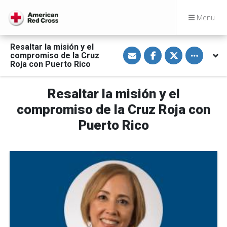
Menu
Resaltar la misión y el
S
S
S
Toggle othe
compromiso de la Cruz
h
h
h
a
a
a
Roja con Puerto Rico
r
r
r
e
e
e
v
o
o
Resaltar la misión y el
i
n
n
a
F
T
E
a
w
compromiso de la Cruz Roja con
m
c
i
a
e
t
Puerto Rico
i
b
t
l
o
e
o
r
k