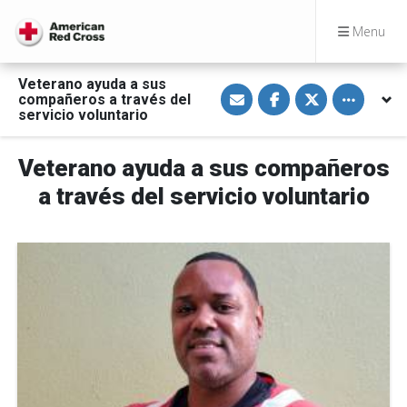
Menu
Veterano ayuda a sus
S
S
S
Toggle othe
compañeros a través del
h
h
h
a
a
a
servicio voluntario
r
r
r
e
e
e
v
o
o
Veterano ayuda a sus compañeros
i
n
n
a
F
T
E
a
w
a través del servicio voluntario
m
c
i
a
e
t
i
b
t
l
o
e
o
r
k