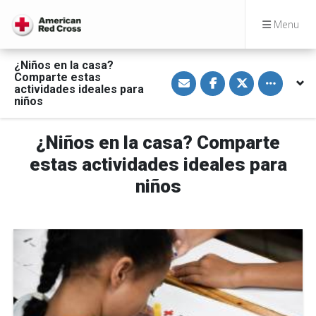
Menu
¿Niños en la casa?
S
S
S
Toggle othe
Comparte estas
h
h
h
actividades ideales para
a
a
a
niños
r
r
r
e
e
e
v
o
o
i
n
n
¿Niños en la casa? Comparte
a
F
T
E
a
w
estas actividades ideales para
m
c
i
a
e
t
niños
i
b
t
l
o
e
o
r
k