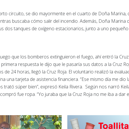
orto circuito, se dio mayormente en el cuarto de Doña Marina, 
ntras buscaba cómo salir del incendio. Además, Doña Marina
s dos tanques de oxígeno estacionarios, junto a uno pequeño d
Luego que los bomberos extinguieron el fuego, ahí entró la Cruz
 primera respuesta le dijo que le pasaría sus datos a la Cruz 
os de 24 horas, llegó la Cruz Roja. El voluntario realizó la evalu
na una tarjeta de asistencia financiera. “Ese mismo día me dio l
os trató súper bien”, expresó Keila Rivera. Según nos narró Keil
 compró fue ropa. “Yo juraba que la Cruz Roja no me iba a dar es