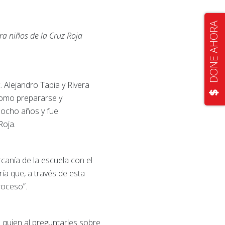
DONE AHORA
ra niños de la Cruz Roja
. Alejandro Tapia y Rivera
como prepararse y
a ocho años y fue
Roja.
ercanía de la escuela con el
ía que, a través de esta
proceso”.
z
quien al preguntarles sobre